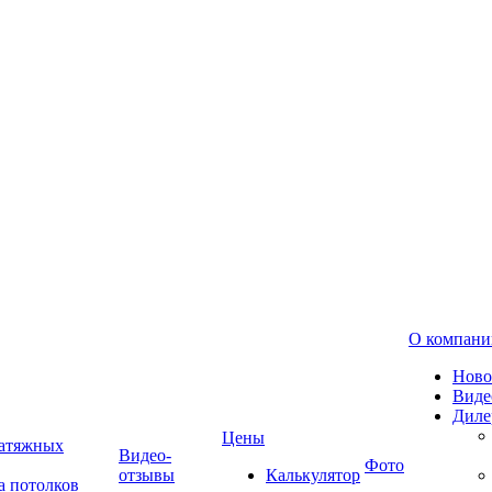
О компани
Ново
Виде
Диле
Цены
натяжных
Видео-
Фото
отзывы
Калькулятор
а потолков