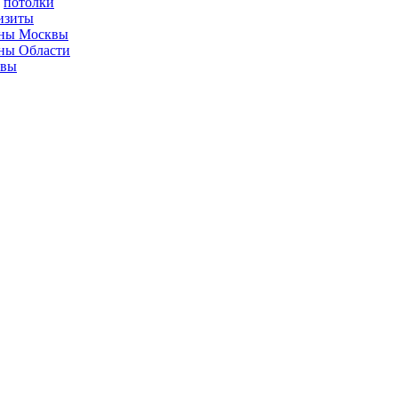
потолки
изиты
ны Москвы
ны Области
ывы