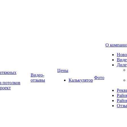
О компани
Ново
Виде
Диле
Цены
натяжных
Видео-
Фото
отзывы
Калькулятор
а потолков
роект
Рекв
Райо
Райо
Отз