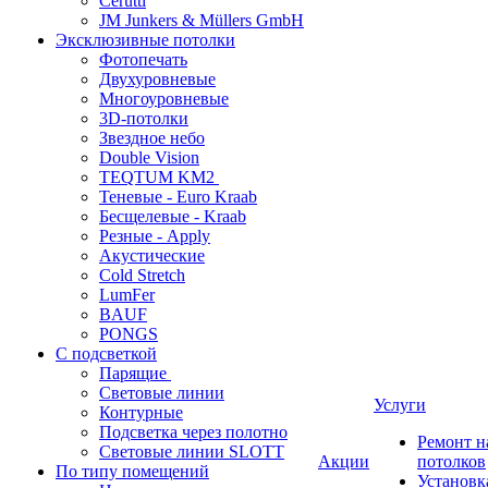
Cerutti
JM Junkers & Müllers GmbH
Эксклюзивные потолки
Фотопечать
Двухуровневые
Многоуровневые
3D-потолки
Звездное небо
Double Vision
TEQTUM KM2
Теневые - Euro Kraab
Бесщелевые - Kraab
Резные - Apply
Акустические
Cold Stretch
LumFer
BAUF
PONGS
С подсветкой
Парящие
Световые линии
Услуги
Контурные
Подсветка через полотно
Ремонт 
Световые линии SLOTT
Акции
потолков
По типу помещений
Установк