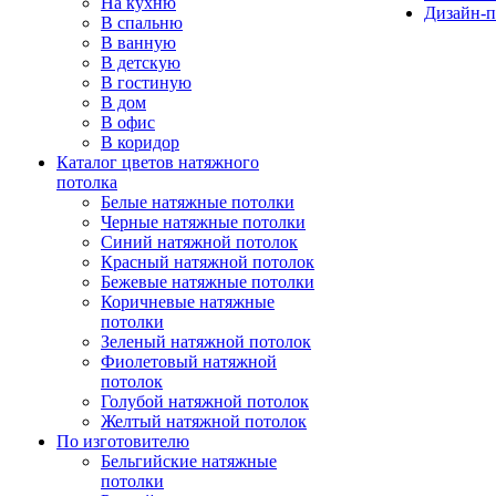
На кухню
Дизайн-п
В спальню
В ванную
В детскую
В гостиную
В дом
В офис
В коридор
Каталог цветов натяжного
потолка
Белые натяжные потолки
Черные натяжные потолки
Синий натяжной потолок
Красный натяжной потолок
Бежевые натяжные потолки
Коричневые натяжные
потолки
Зеленый натяжной потолок
Фиолетовый натяжной
потолок
Голубой натяжной потолок
Желтый натяжной потолок
По изготовителю
Бельгийские натяжные
потолки