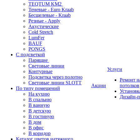
TEQTUM KM2
Теневые - Euro Kraab
Бесщелевые - Kraab
Резные - Apply
Акустические
Cold Stretch
LumFer
BAUF
PONGS
С подсветкой
Парящие
Световые линии
Услуги
Контурные
Подсветка через полотно
Ремонт 
Световые линии SLOTT
Акции
потолков
По типу помещений
Установк
На кухню
Дизайн-п
В спальню
В ванную
В детскую
В гостиную
В дом
В офис
В коридор
Каталог цветов натяжного