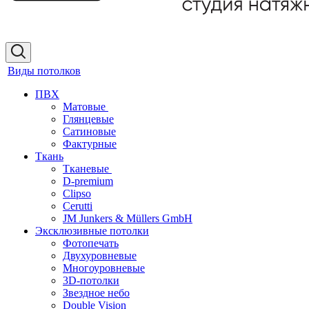
Виды потолков
ПВХ
Матовые
Глянцевые
Сатиновые
Фактурные
Ткань
Тканевые
D-premium
Clipso
Cerutti
JM Junkers & Müllers GmbH
Эксклюзивные потолки
Фотопечать
Двухуровневые
Многоуровневые
3D-потолки
Звездное небо
Double Vision