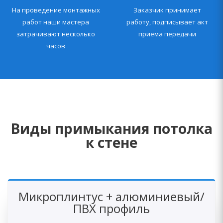
На проведение монтажных
Заказчик принимает
работ наши мастера
работу, подписывает акт
затрачивают несколько
приема передачи
часов
Виды примыкания потолка
к стене
Микроплинтус + алюминиевый/
ПВХ профиль