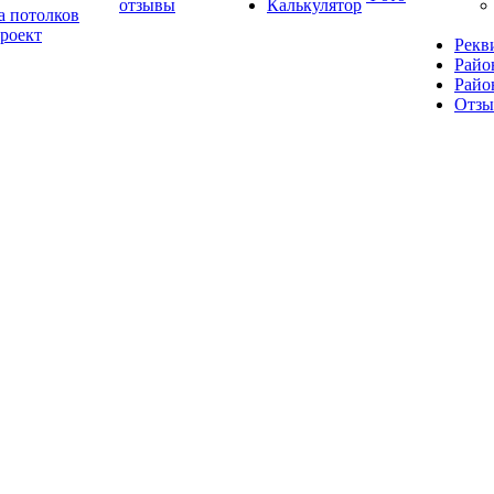
отзывы
Калькулятор
а потолков
роект
Рекв
Райо
Райо
Отз