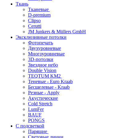
Ткань
Тканевые
D-premium
Clipso
Cerutti
JM Junkers & Müllers GmbH
Эксклюзивные потолки
Фотопечать
Двухуровневые
Многоуровневые
3D-потолки
Звездное небо
Double Vision
TEQTUM KM2
Теневые - Euro Kraab
Бесщелевые - Kraab
Резные - Apply
Акустические
Cold Stretch
LumFer
BAUF
PONGS
С подсветкой
Парящие
Световые линии