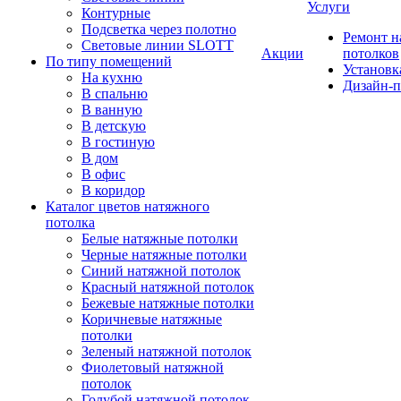
Услуги
Контурные
Подсветка через полотно
Ремонт 
Световые линии SLOTT
Акции
потолков
По типу помещений
Установк
На кухню
Дизайн-п
В спальню
В ванную
В детскую
В гостиную
В дом
В офис
В коридор
Каталог цветов натяжного
потолка
Белые натяжные потолки
Черные натяжные потолки
Синий натяжной потолок
Красный натяжной потолок
Бежевые натяжные потолки
Коричневые натяжные
потолки
Зеленый натяжной потолок
Фиолетовый натяжной
потолок
Голубой натяжной потолок