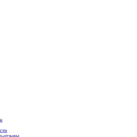
и
сти
о-отзывы