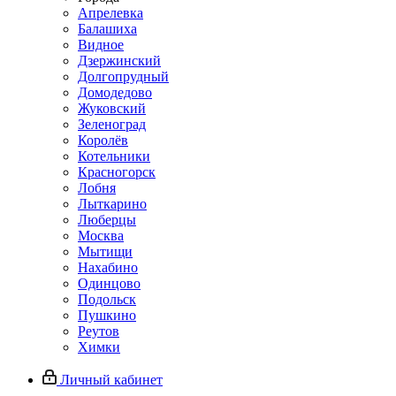
Апрелевка
Балашиха
Видное
Дзержинский
Долгопрудный
Домодедово
Жуковский
Зеленоград
Королёв
Котельники
Красногорск
Лобня
Лыткарино
Люберцы
Москва
Мытищи
Нахабино
Одинцово
Подольск
Пушкино
Реутов
Химки
Личный кабинет