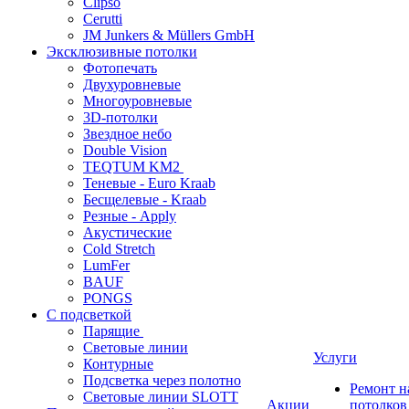
Clipso
Cerutti
JM Junkers & Müllers GmbH
Эксклюзивные потолки
Фотопечать
Двухуровневые
Многоуровневые
3D-потолки
Звездное небо
Double Vision
TEQTUM KM2
Теневые - Euro Kraab
Бесщелевые - Kraab
Резные - Apply
Акустические
Cold Stretch
LumFer
BAUF
PONGS
С подсветкой
Парящие
Световые линии
Услуги
Контурные
Подсветка через полотно
Ремонт 
Световые линии SLOTT
Акции
потолков