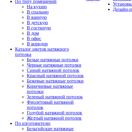
По типу помещений
Установк
На кухню
Дизайн-п
В спальню
В ванную
В детскую
В гостиную
В дом
В офис
В коридор
Каталог цветов натяжного
потолка
Белые натяжные потолки
Черные натяжные потолки
Синий натяжной потолок
Красный натяжной потолок
Бежевые натяжные потолки
Коричневые натяжные
потолки
Зеленый натяжной потолок
Фиолетовый натяжной
потолок
Голубой натяжной потолок
Желтый натяжной потолок
По изготовителю
Бельгийские натяжные