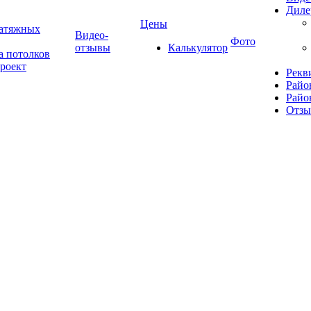
Диле
Цены
натяжных
Видео-
Фото
отзывы
Калькулятор
а потолков
роект
Рекв
Райо
Райо
Отз