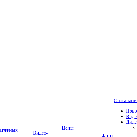
О компани
Ново
Виде
Диле
Цены
натяжных
Видео-
Фото