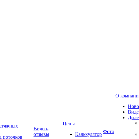
О компани
Ново
Виде
Диле
Цены
натяжных
Видео-
Фото
отзывы
Калькулятор
а потолков