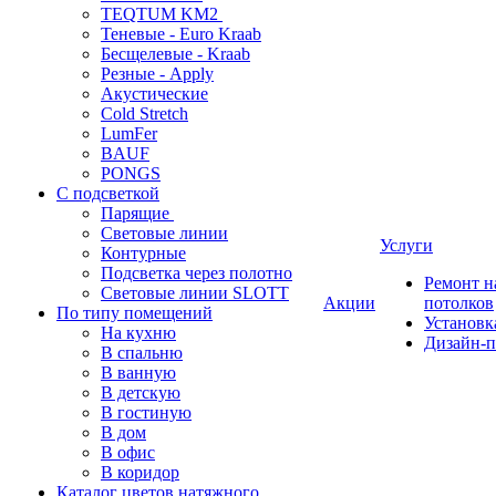
TEQTUM KM2
Теневые - Euro Kraab
Бесщелевые - Kraab
Резные - Apply
Акустические
Cold Stretch
LumFer
BAUF
PONGS
С подсветкой
Парящие
Световые линии
Услуги
Контурные
Подсветка через полотно
Ремонт 
Световые линии SLOTT
Акции
потолков
По типу помещений
Установк
На кухню
Дизайн-п
В спальню
В ванную
В детскую
В гостиную
В дом
В офис
В коридор
Каталог цветов натяжного