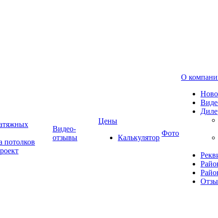
О компани
Ново
Виде
Диле
Цены
натяжных
Видео-
Фото
отзывы
Калькулятор
а потолков
роект
Рекв
Райо
Райо
Отз