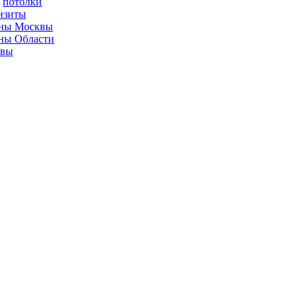
потолки
изиты
ны Москвы
ны Области
ывы