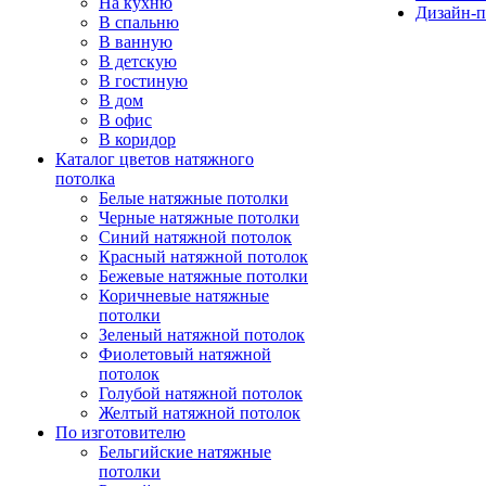
На кухню
Дизайн-п
В спальню
В ванную
В детскую
В гостиную
В дом
В офис
В коридор
Каталог цветов натяжного
потолка
Белые натяжные потолки
Черные натяжные потолки
Синий натяжной потолок
Красный натяжной потолок
Бежевые натяжные потолки
Коричневые натяжные
потолки
Зеленый натяжной потолок
Фиолетовый натяжной
потолок
Голубой натяжной потолок
Желтый натяжной потолок
По изготовителю
Бельгийские натяжные
потолки