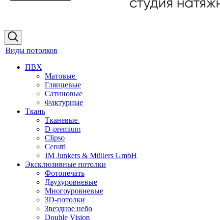
Виды потолков
ПВХ
Матовые
Глянцевые
Сатиновые
Фактурные
Ткань
Тканевые
D-premium
Clipso
Cerutti
JM Junkers & Müllers GmbH
Эксклюзивные потолки
Фотопечать
Двухуровневые
Многоуровневые
3D-потолки
Звездное небо
Double Vision