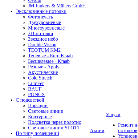
Cerutti
JM Junkers & Müllers GmbH
Эксклюзивные потолки
Фотопечать
Двухуровневые
Многоуровневые
3D-потолки
Звездное небо
Double Vision
TEQTUM KM2
Теневые - Euro Kraab
Бесщелевые - Kraab
Резные - Apply
Акустические
Cold Stretch
LumFer
BAUF
PONGS
С подсветкой
Парящие
Световые линии
Услуги
Контурные
Подсветка через полотно
Ремонт 
Световые линии SLOTT
Акции
потолков
По типу помещений
Установк