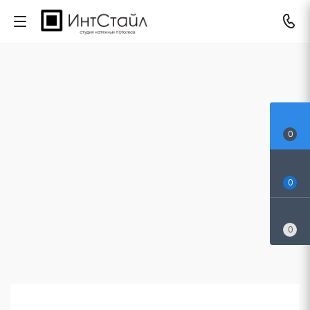
0
0
0