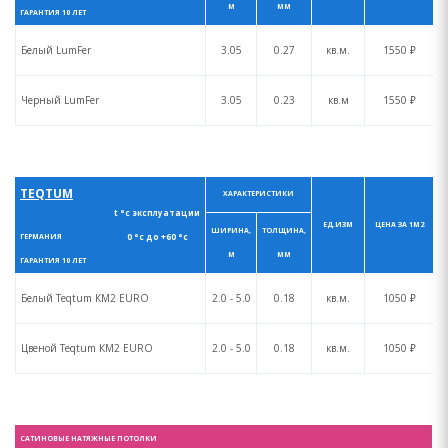
М
ММ
ГАРАНТИЯ 10 ЛЕТ
Белый LumFer
3.05
0.27
кв.м.
1550 ₽
Черный LumFer
3.05
0.23
кв.м
1550 ₽
TEQTUM
ХАРАКТЕРИСТИКИ
t °с эксплуатации
ЕД.ИЗМ
ЦЕНА ЗА 1М2
ШИРИНА,
ТОЛЩИНА,
0 °с до +60 °с
ГЕРМАНИЯ
М
ММ
ГАРАНТИЯ 10 ЛЕТ
Белый Teqtum КM2 EURO
2.0 - 5.0
0.18
кв.м.
1050 ₽
Цвеной Teqtum КM2 EURO
2.0 - 5.0
0.18
кв.м.
1050 ₽
САТИНОВЫЕ НАТЯЖНЫЕ ПОТОЛКИ