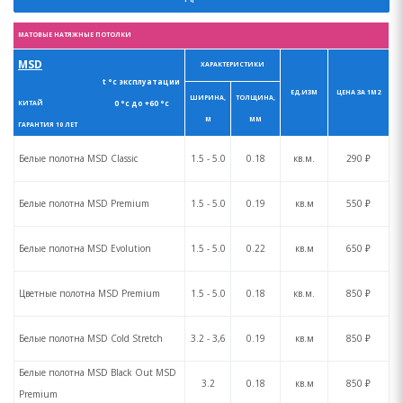
МАТОВЫЕ НАТЯЖНЫЕ ПОТОЛКИ
MSD
ХАРАКТЕРИСТИКИ
t °с эксплуатации
ЕД.ИЗМ
ЦЕНА ЗА 1М2
ШИРИНА,
ТОЛЩИНА,
0 °с до +60 °с
КИТАЙ
М
ММ
ГАРАНТИЯ 10 ЛЕТ
Белые полотна MSD Сlassic
1.5 - 5.0
0.18
кв.м.
290 ₽
Белые полотна MSD Premium
1.5 - 5.0
0.19
кв.м
550 ₽
Белые полотна MSD Evolution
1.5 - 5.0
0.22
кв.м
650 ₽
Цветные полотна MSD Premium
1.5 - 5.0
0.18
кв.м.
850 ₽
Белые полотна MSD Cold Stretch
3.2 - 3,6
0.19
кв.м
850 ₽
Белые полотна MSD Black Out MSD
3.2
0.18
кв.м
850 ₽
Premium