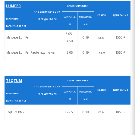
LUMFER
ХАРАКТЕРИСТИКИ
t °с эксплуатации
ЕД.ИЗМ
ЦЕНА ЗА 1М2
ШИРИНА,
ТОЛЩИНА,
0 °с до +60 °с
ГЕРМАНИЯ
М
ММ
ГАРАНТИЯ 10 ЛЕТ
3.05 -
Матовое LumFer
0.19
кв.м.
1550 ₽
4.50
Матовое LumFer Raute под ткань
3.05
0.19
кв.м
1550 ₽
TEQTUM
ХАРАКТЕРИСТИКИ
t °с эксплуатации
ЕД.ИЗМ
ЦЕНА ЗА 1М2
ШИРИНА,
ТОЛЩИНА,
0 °с до +60 °с
ГЕРМАНИЯ
М
ММ
ГАРАНТИЯ 10 ЛЕТ
Teqtum КM2
3.2 - 5.0
0.18
кв.м.
1050 ₽