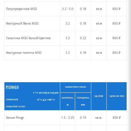
Полупрозрачное MSD
3.2 - 5.0
0.18
кв.м
850 ₽
Фактурный Весна MSD
3.2
0.18
кв.м
850 ₽
Галактика MSD Белый/Цветное
3.2
0.22
кв.м
850 ₽
Фактурные полотна MSD
3.2
0.18
кв.м
850 ₽
PONGS
ХАРАКТЕРИСТИКИ
t °с эксплуатации
ЕД.ИЗМ
ЦЕНА ЗА 1М2
ШИРИНА,
ТОЛЩИНА,
0 °с до +60 °с
ГЕРМАНИЯ
М
ММ
ГАРАНТИЯ 10 ЛЕТ
Белые Pongs
1.3 - 3.25
0.19
кв.м.
850 ₽