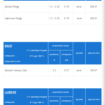
Белые Pongs
1.3 - 3.25
0.19
кв.м.
850 ₽
Цветные Pongs
1.3 - 3.25
0.19
кв.м
850 ₽
BAUF
ХАРАКТЕРИСТИКИ
t °с эксплуатации
ЕД.ИЗМ
ЦЕНА ЗА 1М2
ШИРИНА,
ТОЛЩИНА,
0 °с до +60 °с
ГЕРМАНИЯ
М
ММ
ГАРАНТИЯ 10 ЛЕТ
Белый глянец Cold
3.2
0.27
кв.м.
950 ₽
LUMFER
ХАРАКТЕРИСТИКИ
t °с эксплуатации
ЕД.ИЗМ
ЦЕНА ЗА 1М2
ШИРИНА,
ТОЛЩИНА,
0 °с до +60 °с
ГЕРМАНИЯ