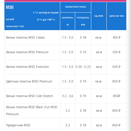
MSD
ХАРАКТЕРИСТИКИ
t °с эксплуатации
ЕД.ИЗМ
ЦЕНА ЗА 1М2
ШИРИНА,
ТОЛЩИНА,
0 °с до +60 °с
КИТАЙ
М
ММ
ГАРАНТИЯ 7 ЛЕТ
Белые полотна MSD Сlassic
1.5 - 5.0
0.18
кв.м.
450 ₽
Белые полотна MSD Premium
1.5 - 5.0
0.19
кв.м
550 ₽
Белые полотна MSD Evolution
1.5 - 5.0
0.20 - 0.22
кв.м
650 ₽
Цветные полотна MSD Premium
1.5 - 5.0
0.19
кв.м.
850 ₽
Белые полотна MSD Cold Stretch
3.2 - 3,6
0.19
кв.м
850₽
Белые полотна MSD Black Out MSD
3.2
0.18
кв.м
850 ₽
Premium
Прозрачная MSD
3.2
0.18
кв.м
850 ₽