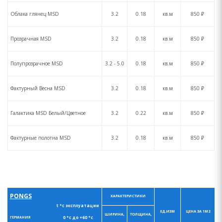
Облака глянец MSD
3.2
0.18
кв.м
850 ₽
Прозрачная MSD
3.2
0.18
кв.м
850 ₽
Полупрозрачное MSD
3.2 - 5.0
0.18
кв.м
850 ₽
Фактурный Весна MSD
3.2
0.18
кв.м
850 ₽
Галактика MSD Белый/Цветное
3.2
0.22
кв.м
850 ₽
Фактурные полотна MSD
3.2
0.18
кв.м
850 ₽
PONGS
ХАРАКТЕРИСТИКИ
t °с эксплуатации
ЕД.ИЗМ
ЦЕНА ЗА 1М2
ШИРИНА,
ТОЛЩИНА,
0 °с до +60 °с
ГЕРМАНИЯ