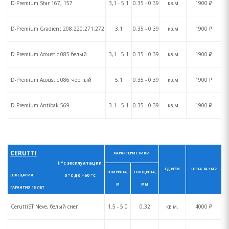
D-Premium Star 167, 157
3,1 - 5.1
0.35 - 0.39
кв.м
1900 ₽
D-Premium Gradient 208;220;271;272
3,1
0.35 - 0.39
кв.м
1900 ₽
D-Premium Acoustic 085 белый
3,1 - 5.1
0.35 - 0.39
кв.м
1900 ₽
D-Premium Acoustic 086 черный
5,1
0.35 - 0.39
кв.м
1900 ₽
D-Premium Antibak 569
3.1 - 5.1
0.35 - 0.39
кв.м
1900 ₽
CERUTTI
ХАРАКТЕРИСТИКИ
t °с эксплуатации
ЕД.ИЗМ
ЦЕНА ЗА 1М2
ШИРИНА,
ТОЛЩИНА,
0 °с до +60 °с
ШВЕЦАРИЯ
М
ММ
ГАРАНТИЯ 15 ЛЕТ
CeruttiST Neve, белый снег
1.5 - 5.0
0.32
кв.м.
4000 ₽