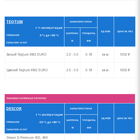
TEQTUM
ХАРАКТЕРИСТИКИ
t °с эксплуатации
ЕД.ИЗМ
ЦЕНА ЗА 1М2
ШИРИНА,
ТОЛЩИНА,
0 °с до +60 °с
ГЕРМАНИЯ
М
ММ
ГАРАНТИЯ 10 ЛЕТ
Белый Teqtum КM2 EURO
2.0 - 5.0
0.18
кв.м.
1050 ₽
Цвеной Teqtum КM2 EURO
2.0 - 5.0
0.18
кв.м.
1050 ₽
ТКАНЕВЫЕ НАТЯЖНЫЕ ПОТОЛКИ
DESCOR
ХАРАКТЕРИСТИКИ
t °с эксплуатации
ЕД.ИЗМ
ЦЕНА ЗА 1М2
ШИРИНА,
ТОЛЩИНА,
-50 °с до +80 °с
ГЕРМАНИЯ
М
ММ
ГАРАНТИЯ 15 ЛЕТ
Descor D-Premium 450, 469