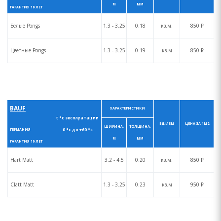
М
ММ
ГАРАНТИЯ 10 ЛЕТ
Белые Pongs
1.3 - 3.25
0.18
кв.м.
850 ₽
Цветные Pongs
1.3 - 3.25
0.19
кв.м
850 ₽
BAUF
ХАРАКТЕРИСТИКИ
t °с эксплуатации
ЕД.ИЗМ
ЦЕНА ЗА 1М2
ШИРИНА,
ТОЛЩИНА,
0 °с до +60 °с
ГЕРМАНИЯ
М
ММ
ГАРАНТИЯ 10 ЛЕТ
Hart Matt
3.2 - 4.5
0.20
кв.м.
850 ₽
Clatt Matt
1.3 - 3.25
0.23
кв.м
950 ₽