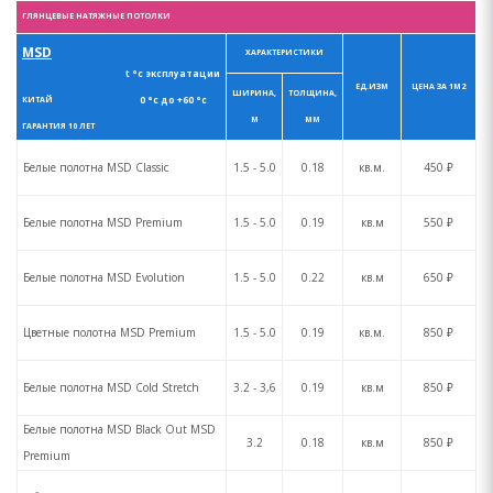
ГЛЯНЦЕВЫЕ НАТЯЖНЫЕ ПОТОЛКИ
MSD
ХАРАКТЕРИСТИКИ
t °с эксплуатации
ЕД.ИЗМ
ЦЕНА ЗА 1М2
ШИРИНА,
ТОЛЩИНА,
0 °с до +60 °с
КИТАЙ
М
ММ
ГАРАНТИЯ 10 ЛЕТ
Белые полотна MSD Сlassic
1.5 - 5.0
0.18
кв.м.
450 ₽
Белые полотна MSD Premium
1.5 - 5.0
0.19
кв.м
550 ₽
Белые полотна MSD Evolution
1.5 - 5.0
0.22
кв.м
650 ₽
Цветные полотна MSD Premium
1.5 - 5.0
0.19
кв.м.
850 ₽
Белые полотна MSD Cold Stretch
3.2 - 3,6
0.19
кв.м
850 ₽
Белые полотна MSD Black Out MSD
3.2
0.18
кв.м
850 ₽
Premium