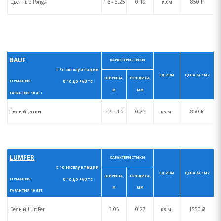
Цветные Pongs
1.3 - 3.25
0.19
кв.м
850 ₽
BAUF
ХАРАКТЕРИСТИКИ
t °с эксплуатации
ЕД.ИЗМ
ЦЕНА ЗА 1М2
ШИРИНА,
ТОЛЩИНА,
0 °с до +60 °с
ГЕРМАНИЯ
М
ММ
ГАРАНТИЯ 10 ЛЕТ
Белый сатин
3.2 - 4.5
0.23
кв.м.
850 ₽
LUMFER
ХАРАКТЕРИСТИКИ
t °с эксплуатации
ЕД.ИЗМ
ЦЕНА ЗА 1М2
ШИРИНА,
ТОЛЩИНА,
0 °с до +60 °с
ГЕРМАНИЯ
М
ММ
ГАРАНТИЯ 10 ЛЕТ
Белый LumFer
3.05
0.27
кв.м.
1550 ₽