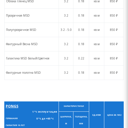
Облака глянец MSD
3.2
0.18
кв.м
850 ₽
Прозрачная MSD
3.2
0.18
кв.м
850 ₽
Полупрозрачное MSD
3.2 - 5.0
0.18
кв.м
850 ₽
Фактурный Весна MSD
3.2
0.18
кв.м
850 ₽
Галактика MSD Белый/Цветное
3.2
0.22
кв.м
850 ₽
Фактурные полотна MSD
3.2
0.18
кв.м
850 ₽
PONGS
ХАРАКТЕРИСТИКИ
t °с эксплуатации
ЕД.ИЗМ
ЦЕНА ЗА 1М2
ШИРИНА,
ТОЛЩИНА,
0 °с до +60 °с
ГЕРМАНИЯ
М
ММ
ГАРАНТИЯ 10 ЛЕТ