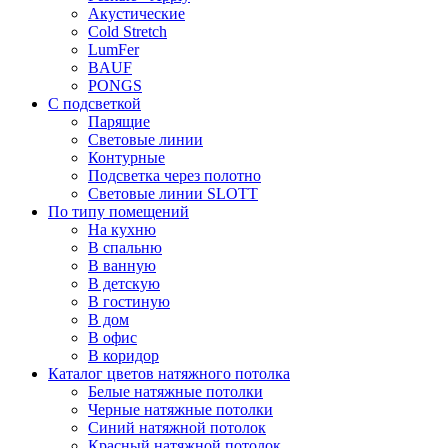
Акустические
Cold Stretch
LumFer
BAUF
PONGS
С подсветкой
Парящие
Световые линии
Контурные
Подсветка через полотно
Световые линии SLOTT
По типу помещений
На кухню
В спальню
В ванную
В детскую
В гостиную
В дом
В офис
В коридор
Каталог цветов натяжного потолка
Белые натяжные потолки
Черные натяжные потолки
Синий натяжной потолок
Красный натяжной потолок