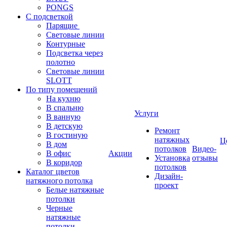
PONGS
С подсветкой
Парящие
Световые линии
Контурные
Подсветка через
полотно
Световые линии
SLOTT
По типу помещений
На кухню
В спальню
Услуги
В ванную
В детскую
Ремонт
В гостиную
натяжных
Ц
В дом
потолков
Видео-
В офис
Акции
Установка
отзывы
В коридор
потолков
Каталог цветов
Дизайн-
натяжного потолка
проект
Белые натяжные
потолки
Черные
натяжные
потолки