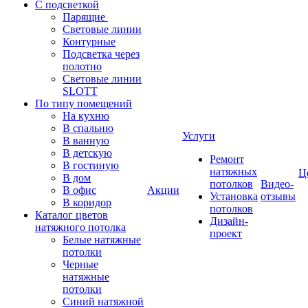
С подсветкой
Парящие
Световые линии
Контурные
Подсветка через
полотно
Световые линии
SLOTT
По типу помещений
На кухню
В спальню
Услуги
В ванную
В детскую
Ремонт
В гостиную
натяжных
Ц
В дом
потолков
Видео-
В офис
Акции
Установка
отзывы
В коридор
потолков
Каталог цветов
Дизайн-
натяжного потолка
проект
Белые натяжные
потолки
Черные
натяжные
потолки
Синий натяжной