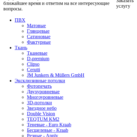
Заказать
ближайшее время и ответим на все интересующие
услугу
вопросы.
ПВХ
Матовые
Глянцевые
Сатиновые
Фактурные
Ткань
Тканевые
D-premium
Clipso
Cerutti
JM Junkers & Müllers GmbH
Эксклюзивные потолки
Фотопечать
Двухуровневые
Многоуровневые
3D-потолки
Звездное небо
Double Vision
TEQTUM KM2
Теневые - Euro Kraab
Бесщелевые - Kraab
Резные - Apply