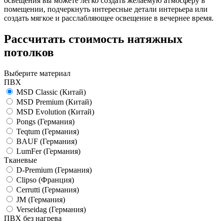
освещения вы можете легко создать желаемую атмосферу в
помещении, подчеркнуть интересные детали интерьера или
создать мягкое и расслабляющее освещение в вечернее время.
Рассчитать стоимость натяжных
потолков
Выберите материал
ПВХ
MSD Classic
(Китай)
MSD Premium
(Китай)
MSD Evolution
(Китай)
Pongs
(Германия)
Teqtum
(Германия)
BAUF
(Германия)
LumFer
(Германия)
Тканевые
D-Premium
(Германия)
Clipso
(Франция)
Cerrutti
(Германия)
JM
(Германия)
Verseidag
(Германия)
ПВХ без нагрева