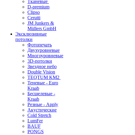
Тканевые
D-premium
Clipso
Cerutti
JM Junkers &
Müllers GmbH
Эксклюзивные
потолки
Фотопечать
Двухуровневые
Многоуровневые
3D-потолки
Звездное небо
Double Vision
TEQTUM KM2
Теневые - Euro
Kraab
Бесщелевые -
Kraab
Резные - Apply
Акустические
Cold Stretch
LumFer
BAUF
PONGS