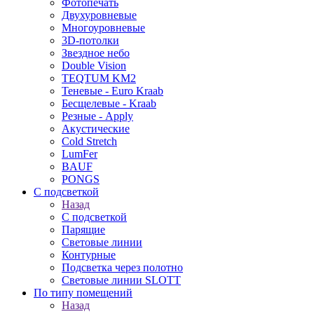
Фотопечать
Двухуровневые
Многоуровневые
3D-потолки
Звездное небо
Double Vision
TEQTUM KM2
Теневые - Euro Kraab
Бесщелевые - Kraab
Резные - Apply
Акустические
Cold Stretch
LumFer
BAUF
PONGS
С подсветкой
Назад
С подсветкой
Парящие
Световые линии
Контурные
Подсветка через полотно
Световые линии SLOTT
По типу помещений
Назад