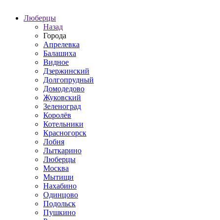
Люберцы
Назад
Города
Апрелевка
Балашиха
Видное
Дзержинский
Долгопрудный
Домодедово
Жуковский
Зеленоград
Королёв
Котельники
Красногорск
Лобня
Лыткарино
Люберцы
Москва
Мытищи
Нахабино
Одинцово
Подольск
Пушкино