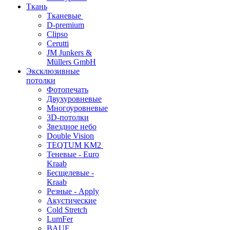
Ткань
Тканевые
D-premium
Clipso
Cerutti
JM Junkers &
Müllers GmbH
Эксклюзивные
потолки
Фотопечать
Двухуровневые
Многоуровневые
3D-потолки
Звездное небо
Double Vision
TEQTUM KM2
Теневые - Euro
Kraab
Бесщелевые -
Kraab
Резные - Apply
Акустические
Cold Stretch
LumFer
BAUF