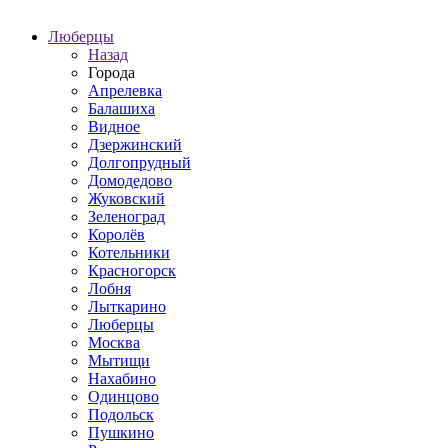
Люберцы
Назад
Города
Апрелевка
Балашиха
Видное
Дзержинский
Долгопрудный
Домодедово
Жуковский
Зеленоград
Королёв
Котельники
Красногорск
Лобня
Лыткарино
Люберцы
Москва
Мытищи
Нахабино
Одинцово
Подольск
Пушкино