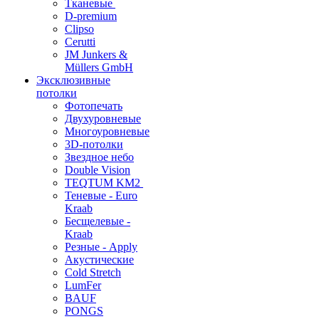
Тканевые
D-premium
Clipso
Cerutti
JM Junkers &
Müllers GmbH
Эксклюзивные
потолки
Фотопечать
Двухуровневые
Многоуровневые
3D-потолки
Звездное небо
Double Vision
TEQTUM KM2
Теневые - Euro
Kraab
Бесщелевые -
Kraab
Резные - Apply
Акустические
Cold Stretch
LumFer
BAUF
PONGS