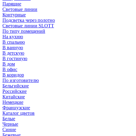
Парящие
Световые линии
Контурные
Подсветка через полотно
Световые линии SLOTT
По типу помещений
На кухню
В спальню
В ванную
В детскую
В гостиную
В дом
В офис
В коридор
По изготовителю
Бельгийские
Российские
Китайские
Немецкие
Французские
Каталог цветов
Белые
Черные
Синие
Бежевые