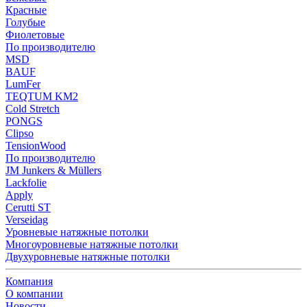
Красные
Голубые
Фиолетовые
По производителю
MSD
BAUF
LumFer
TEQTUM KM2
Cold Stretch
PONGS
Clipso
TensionWood
По производителю
JM Junkers & Müllers
Lackfolie
Apply
Cerutti ST
Verseidag
Уровневые натяжные потолки
Многоуровневые натяжные потолки
Двухуровневые натяжные потолки
Компания
О компании
Новости