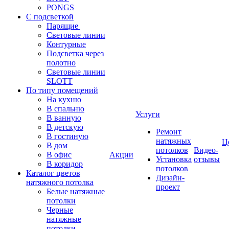
PONGS
С подсветкой
Парящие
Световые линии
Контурные
Подсветка через
полотно
Световые линии
SLOTT
По типу помещений
На кухню
В спальню
Услуги
В ванную
В детскую
Ремонт
В гостиную
натяжных
Ц
В дом
потолков
Видео-
В офис
Акции
Установка
отзывы
В коридор
потолков
Каталог цветов
Дизайн-
натяжного потолка
проект
Белые натяжные
потолки
Черные
натяжные
потолки