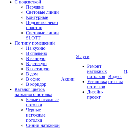
С подсветкой
Парящие
Световые линии
Контурные
Подсветка через
полотно
Световые линии
SLOTT
По типу помещений
На кухню
В спальню
Услуги
В ванную
В детскую
Ремонт
В гостиную
натяжных
Ц
В дом
потолков
Видео-
В офис
Акции
Установка
отзывы
В коридор
потолков
Каталог цветов
Дизайн-
натяжного потолка
проект
Белые натяжные
потолки
Черные
натяжные
потолки
Синий натяжной