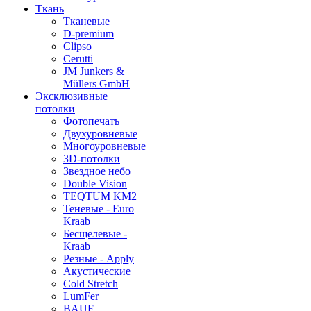
Ткань
Тканевые
D-premium
Clipso
Cerutti
JM Junkers &
Müllers GmbH
Эксклюзивные
потолки
Фотопечать
Двухуровневые
Многоуровневые
3D-потолки
Звездное небо
Double Vision
TEQTUM KM2
Теневые - Euro
Kraab
Бесщелевые -
Kraab
Резные - Apply
Акустические
Cold Stretch
LumFer
BAUF