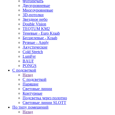
Фотопечать
Двухуровневые
Многоуровневые
3D-потолки
Звездное небо
Double Vision
TEQTUM KM2
Теневые - Euro Kraab
Бесщелевые - Kraab
Резные - Apply
Акустические
Cold Stretch
LumFer
BAUF
PONGS
С подсветкой
Назад
С подсветкой
Парящие
Световые линии
Контурные
Подсветка через полотно
Световые линии SLOTT
По типу помещений
Назад