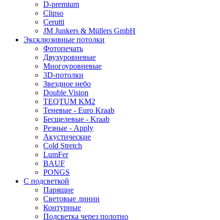
D-premium
Clipso
Cerutti
JM Junkers & Müllers GmbH
Эксклюзивные потолки
Фотопечать
Двухуровневые
Многоуровневые
3D-потолки
Звездное небо
Double Vision
TEQTUM KM2
Теневые - Euro Kraab
Бесщелевые - Kraab
Резные - Apply
Акустические
Cold Stretch
LumFer
BAUF
PONGS
С подсветкой
Парящие
Световые линии
Контурные
Подсветка через полотно