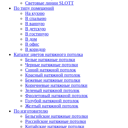
Световые линии SLOTT
По типу помещений
На кухню
В спальню
В ванную
В детскую
В гостиную
В дом
В офис
В коридор
Каталог цветов натяжного потолка
Белые натяжные потолки
Черные натяжные потолки
Синий натяжной потолок
Красный натяжной потолок
Бежевые натяжные потолки
Коричневые натяжные потолки
Зеленый натяжной потолок
Фиолетовый натяжной потолок
Голубой натяжной потолок
Желтый натяжной потолок
По изготовителю
Бельгийские натяжные потолки
Российские натяжные потолки
Китайские натяжные потолки