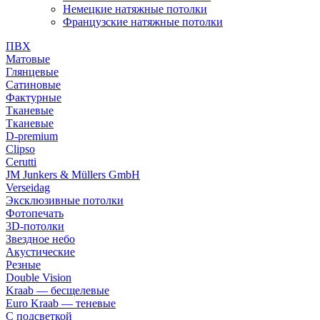
Немецкие натяжные потолки
Французские натяжные потолки
ПВХ
Матовые
Глянцевые
Сатиновые
Фактурные
Тканевые
Тканевые
D-premium
Clipso
Cerutti
JM Junkers & Müllers GmbH
Verseidag
Эксклюзивные потолки
Фотопечать
3D-потолки
Звездное небо
Акустические
Резные
Double Vision
Kraab — бесщелевые
Euro Kraab — теневые
С подсветкой