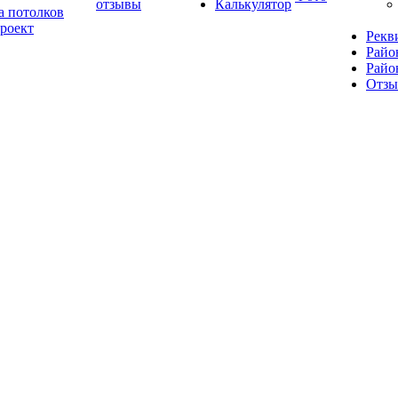
отзывы
Калькулятор
а потолков
роект
Рекв
Райо
Райо
Отз