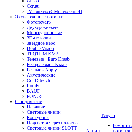
Clipso
Cerutti
JM Junkers & Müllers GmbH
Эксклюзивные потолки
Фотопечать
Двухуровневые
Многоуровневые
3D-потолки
Звездное небо
Double Vision
TEQTUM KM2
Теневые - Euro Kraab
Бесщелевые - Kraab
Резные - Apply
Акустические
Cold Stretch
LumFer
BAUF
PONGS
С подсветкой
Парящие
Световые линии
Услуги
Контурные
Подсветка через полотно
Ремонт 
Световые линии SLOTT
Акции
потолков