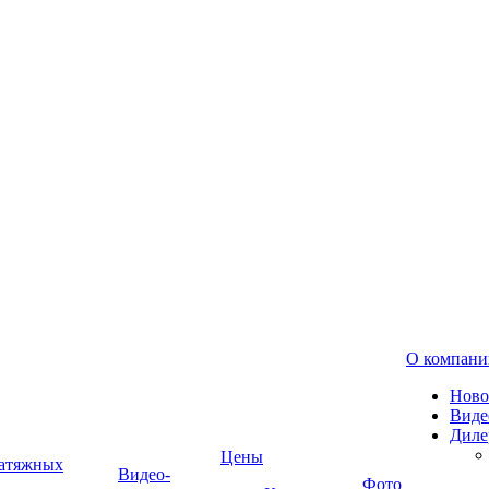
О компани
Ново
Виде
Диле
Цены
натяжных
Видео-
Фото