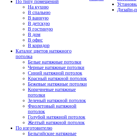
По типу помещений
Установк
На кухню
Дизайн-п
В спальню
В ванную
В детскую
В гостиную
В дом
В офис
В коридор
Каталог цветов натяжного
потолка
Белые натяжные потолки
Черные натяжные потолки
Синий натяжной потолок
Красный натяжной потолок
Бежевые натяжные потолки
Коричневые натяжные
потолки
Зеленый натяжной потолок
Фиолетовый натяжной
потолок
Голубой натяжной потолок
Желтый натяжной потолок
По изготовителю
Бельгийские натяжные