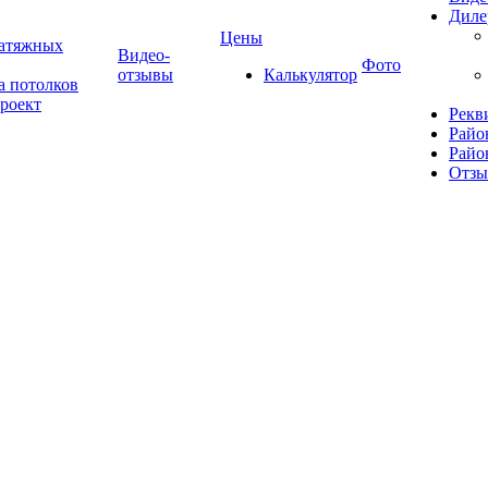
Диле
Цены
натяжных
Видео-
Фото
отзывы
Калькулятор
а потолков
роект
Рекв
Райо
Райо
Отз