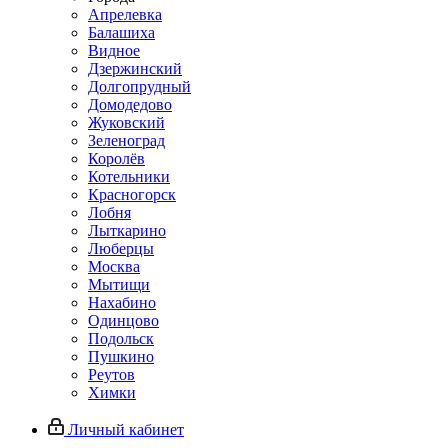
Апрелевка
Балашиха
Видное
Дзержинский
Долгопрудный
Домодедово
Жуковский
Зеленоград
Королёв
Котельники
Красногорск
Лобня
Лыткарино
Люберцы
Москва
Мытищи
Нахабино
Одинцово
Подольск
Пушкино
Реутов
Химки
Личный кабинет