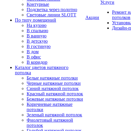
Услуги
Контурные
Подсветка через полотно
Ремонт 
Световые линии SLOTT
Акции
потолков
По типу помещений
Установк
На кухню
Дизайн-п
В спальню
В ванную
В детскую
В гостиную
В дом
В офис
В коридор
Каталог цветов натяжного
потолка
Белые натяжные потолки
Черные натяжные потолки
Синий натяжной потолок
Красный натяжной потолок
Бежевые натяжные потолки
Коричневые натяжные
потолки
Зеленый натяжной потолок
Фиолетовый натяжной
потолок
Голубой натяжной потолок