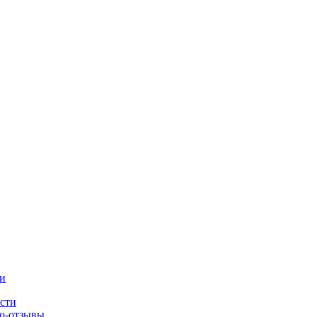
и
сти
о-отзывы