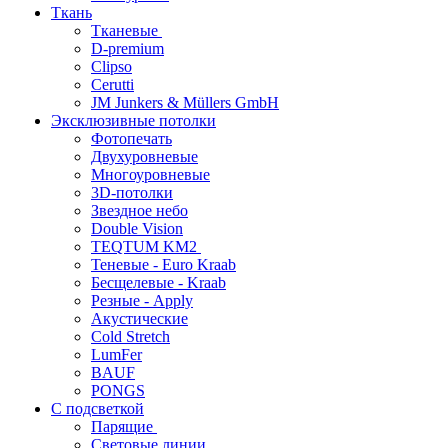
Ткань
Тканевые
D-premium
Clipso
Cerutti
JM Junkers & Müllers GmbH
Эксклюзивные потолки
Фотопечать
Двухуровневые
Многоуровневые
3D-потолки
Звездное небо
Double Vision
TEQTUM KM2
Теневые - Euro Kraab
Бесщелевые - Kraab
Резные - Apply
Акустические
Cold Stretch
LumFer
BAUF
PONGS
С подсветкой
Парящие
Световые линии