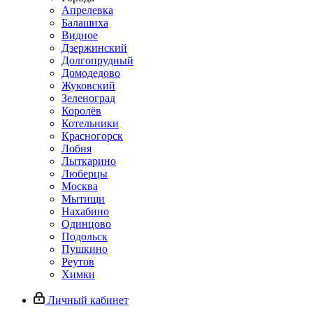
Апрелевка
Балашиха
Видное
Дзержинский
Долгопрудный
Домодедово
Жуковский
Зеленоград
Королёв
Котельники
Красногорск
Лобня
Лыткарино
Люберцы
Москва
Мытищи
Нахабино
Одинцово
Подольск
Пушкино
Реутов
Химки
Личный кабинет