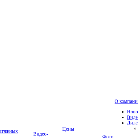
О компани
Ново
Виде
Диле
Цены
натяжных
Видео-
Фото