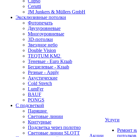
Clipso
Cerutti
JM Junkers & Müllers GmbH
Эксклюзивные потолки
Фотопечать
Двухуровневые
Многоуровневые
3D-потолки
Звездное небо
Double Vision
TEQTUM KM2
Теневые - Euro Kraab
Бесщелевые - Kraab
Резные - Apply
Акустические
Cold Stretch
LumFer
BAUF
PONGS
С подсветкой
Парящие
Световые линии
Услуги
Контурные
Подсветка через полотно
Ремонт 
Световые линии SLOTT
Акции
потолков