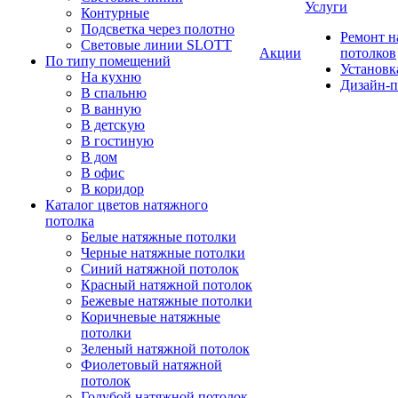
Услуги
Контурные
Подсветка через полотно
Ремонт 
Световые линии SLOTT
Акции
потолков
По типу помещений
Установк
На кухню
Дизайн-п
В спальню
В ванную
В детскую
В гостиную
В дом
В офис
В коридор
Каталог цветов натяжного
потолка
Белые натяжные потолки
Черные натяжные потолки
Синий натяжной потолок
Красный натяжной потолок
Бежевые натяжные потолки
Коричневые натяжные
потолки
Зеленый натяжной потолок
Фиолетовый натяжной
потолок
Голубой натяжной потолок