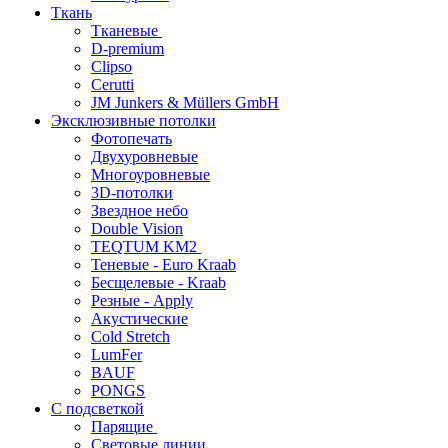
Ткань
Тканевые
D-premium
Clipso
Cerutti
JM Junkers & Müllers GmbH
Эксклюзивные потолки
Фотопечать
Двухуровневые
Многоуровневые
3D-потолки
Звездное небо
Double Vision
TEQTUM KM2
Теневые - Euro Kraab
Бесщелевые - Kraab
Резные - Apply
Акустические
Cold Stretch
LumFer
BAUF
PONGS
С подсветкой
Парящие
Световые линии