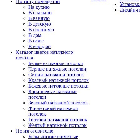
По типу помещений
Установк
На кухню
Дизайн-п
В спальню
В ванную
В детскую
В гостиную
В дом
В офис
В коридор
Каталог цветов натяжного
потолка
Белые натяжные потолки
Черные натяжные потолки
Синий натяжной потолок
Красный натяжной потолок
Бежевые натяжные потолки
Коричневые натяжные
потолки
Зеленый натяжной потолок
Фиолетовый натяжной
потолок
Голубой натяжной потолок
Желтый натяжной потолок
По изготовителю
Бельгийские натяжные