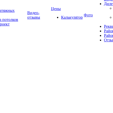
Диле
Цены
натяжных
Видео-
Фото
отзывы
Калькулятор
а потолков
роект
Рекв
Райо
Райо
Отз