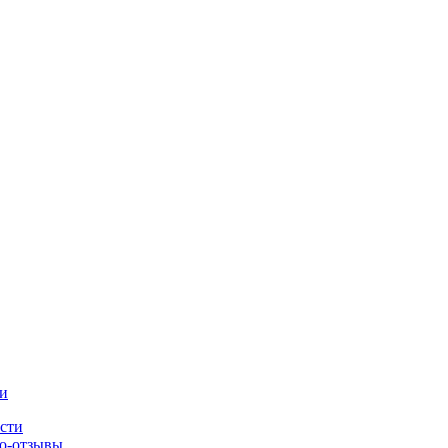
и
сти
о-отзывы