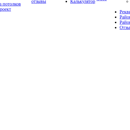
отзывы
Калькулятор
а потолков
роект
Рекв
Райо
Райо
Отз