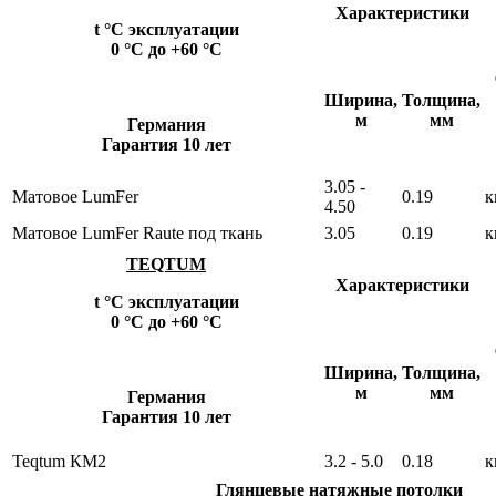
Характеристики
t °С эксплуатации
0 °С до +60 °С
Ширина,
Толщина,
м
мм
Германия
Гарантия 10 лет
3.05 -
Матовое LumFer
0.19
к
4.50
Матовое LumFer Raute под ткань
3.05
0.19
к
TEQTUM
Характеристики
t °С эксплуатации
0 °С до +60 °С
Ширина,
Толщина,
м
мм
Германия
Гарантия 10 лет
Teqtum КM2
3.2 - 5.0
0.18
к
Глянцевые натяжные потолки