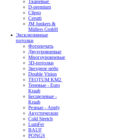
Тканевые
D-premium
Clipso
Cerutti
JM Junkers &
Müllers GmbH
Эксклюзивные
потолки
Фотопечать
Двухуровневые
Многоуровневые
3D-потолки
Звездное небо
Double Vision
TEQTUM KM2
Теневые - Euro
Kraab
Бесщелевые -
Kraab
Резные - Apply
Акустические
Cold Stretch
LumFer
BAUF
PONGS