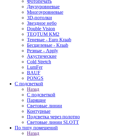
Фотопечать
Двухуровневые
Многоуровневые
3D-потолки
Звездное небо
Double Vision
TEQTUM KM2
Теневые - Euro Kraab
Бесщелевые - Kraab
Резные - Apply
Акустические
Cold Stretch
LumFer
BAUF
PONGS
С подсветкой
Назад
С подсветкой
Парящие
Световые линии
Контурные
Подсветка через полотно
Световые линии SLOTT
По типу помещений
Назад