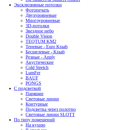
Эксклюзивные потолки
Фотопечать
Двухуровневые
Многоуровневые
3D-потолки
Звездное небо
Double Vision
TEQTUM KM2
Теневые - Euro Kraab
Бесщелевые - Kraab
Резные - Apply
Акустические
Cold Stretch
LumFer
BAUF
PONGS
С подсветкой
Парящие
Световые линии
Контурные
Подсветка через полотно
Световые линии SLOTT
По типу помещений
На кухню