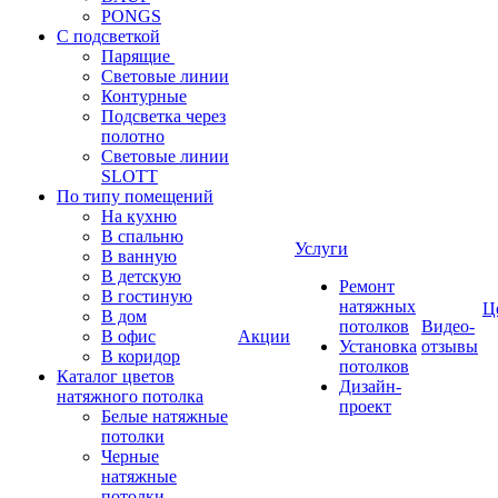
PONGS
С подсветкой
Парящие
Световые линии
Контурные
Подсветка через
полотно
Световые линии
SLOTT
По типу помещений
На кухню
В спальню
Услуги
В ванную
В детскую
Ремонт
В гостиную
натяжных
Ц
В дом
потолков
Видео-
В офис
Акции
Установка
отзывы
В коридор
потолков
Каталог цветов
Дизайн-
натяжного потолка
проект
Белые натяжные
потолки
Черные
натяжные
потолки