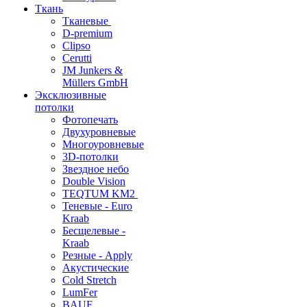
Ткань
Тканевые
D-premium
Clipso
Cerutti
JM Junkers &
Müllers GmbH
Эксклюзивные
потолки
Фотопечать
Двухуровневые
Многоуровневые
3D-потолки
Звездное небо
Double Vision
TEQTUM KM2
Теневые - Euro
Kraab
Бесщелевые -
Kraab
Резные - Apply
Акустические
Cold Stretch
LumFer
BAUF