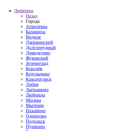
Люберцы
Назад
Города
Апрелевка
Балашиха
Видное
Дзержинский
Долгопрудный
Домодедово
Жуковский
Зеленоград
Королёв
Котельники
Красногорск
Лобня
Лыткарино
Люберцы
Москва
Мытищи
Нахабино
Одинцово
Подольск
Пушкино