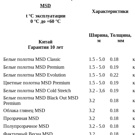
MSD
Характеристики
t °С эксплуатации
0 °С до +60 °С
Ширина,
Толщина,
м
мм
Китай
Гарантия 10 лет
Белые полотна MSD Сlassic
1.5 - 5.0
0.18
к
Белые полотна MSD Premium
1.5 - 5.0
0.19
к
Белые полотна MSD Evolution
1.5 - 5.0
0.22
к
Цветные полотна MSD Premium
1.5 - 5.0
0.19
к
Белые полотна MSD Cold Stretch
3.2 - 3,6
0.19
к
Белые полотна MSD Black Out MSD
3.2
0.18
к
Premium
Облака глянец MSD
3.2
0.18
к
Прозрачная MSD
3.2
0.18
к
Полупрозрачное MSD
3.2 - 5.0
0.18
к
Фактурный Весна MSD
3.2
0.18
к