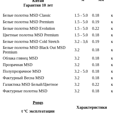
Китай
Гарантия 10 лет
Белые полотна MSD Сlassic
1.5 - 5.0
0.18
к
Белые полотна MSD Premium
1.5 - 5.0
0.19
к
Белые полотна MSD Evolution
1.5 - 5.0
0.22
к
Цветные полотна MSD Premium
1.5 - 5.0
0.18
к
Белые полотна MSD Cold Stretch
3.2 - 3,6
0.19
к
Белые полотна MSD Black Out MSD
3.2
0.18
к
Premium
Облака глянец MSD
3.2
0.18
к
Прозрачная MSD
3.2
0.18
к
Полупрозрачное MSD
3.2 - 5.0
0.18
к
Фактурный Весна MSD
3.2
0.18
к
Галактика MSD Белый/Цветное
3.2
0.22
к
Фактурные полотна MSD
3.2
0.18
к
Pongs
Характеристики
t °С эксплуатации