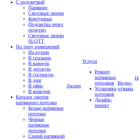
С подсветкой
Парящие
Световые линии
Контурные
Подсветка через
полотно
Световые линии
SLOTT
По типу помещений
На кухню
В спальню
Услуги
В ванную
В детскую
Ремонт
В гостиную
натяжных
Ц
В дом
потолков
Видео-
В офис
Акции
Установка
отзывы
В коридор
потолков
Каталог цветов
Дизайн-
натяжного потолка
проект
Белые натяжные
потолки
Черные
натяжные
потолки
Синий натяжной