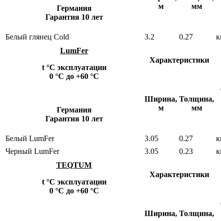
м
мм
Германия
Гарантия 10 лет
Белый глянец Cold
3.2
0.27
к
LumFer
Характеристики
t °С эксплуатации
0 °С до +60 °С
Ширина,
Толщина,
м
мм
Германия
Гарантия 10 лет
Белый LumFer
3.05
0.27
к
Черный LumFer
3.05
0.23
к
TEQTUM
Характеристики
t °С эксплуатации
0 °С до +60 °С
Ширина,
Толщина,