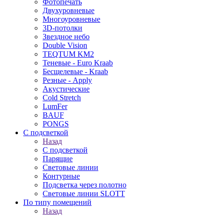
Фотопечать
Двухуровневые
Многоуровневые
3D-потолки
Звездное небо
Double Vision
TEQTUM KM2
Теневые - Euro Kraab
Бесщелевые - Kraab
Резные - Apply
Акустические
Cold Stretch
LumFer
BAUF
PONGS
С подсветкой
Назад
С подсветкой
Парящие
Световые линии
Контурные
Подсветка через полотно
Световые линии SLOTT
По типу помещений
Назад