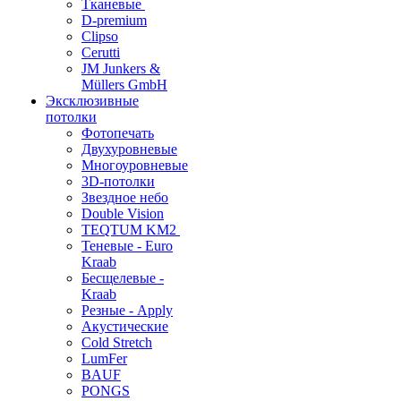
Тканевые
D-premium
Clipso
Cerutti
JM Junkers &
Müllers GmbH
Эксклюзивные
потолки
Фотопечать
Двухуровневые
Многоуровневые
3D-потолки
Звездное небо
Double Vision
TEQTUM KM2
Теневые - Euro
Kraab
Бесщелевые -
Kraab
Резные - Apply
Акустические
Cold Stretch
LumFer
BAUF
PONGS