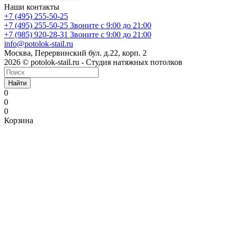
Наши контакты
+7 (495) 255-50-25
+7 (495) 255-50-25
Звоните с 9:00 до 21:00
+7 (985) 920-28-31
Звоните с 9:00 до 21:00
info@potolok-stail.ru
Москва, Перервинский бул. д.22, корп. 2
2026 © potolok-stail.ru - Студия натяжных потолков
Найти
0
0
0
Корзина