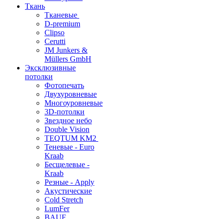
Ткань
Тканевые
D-premium
Clipso
Cerutti
JM Junkers &
Müllers GmbH
Эксклюзивные
потолки
Фотопечать
Двухуровневые
Многоуровневые
3D-потолки
Звездное небо
Double Vision
TEQTUM KM2
Теневые - Euro
Kraab
Бесщелевые -
Kraab
Резные - Apply
Акустические
Cold Stretch
LumFer
BAUF