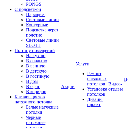
PONGS
С подсветкой
Парящие
Световые линии
Контурные
Подсветка через
полотно
Световые линии
SLOTT
По типу помещений
На кухню
В спальню
Услуги
В ванную
В детскую
Ремонт
В гостиную
натяжных
Ц
В дом
потолков
Видео-
В офис
Акции
Установка
отзывы
В коридор
потолков
Каталог цветов
Дизайн-
натяжного потолка
проект
Белые натяжные
потолки
Черные
натяжные
потолки