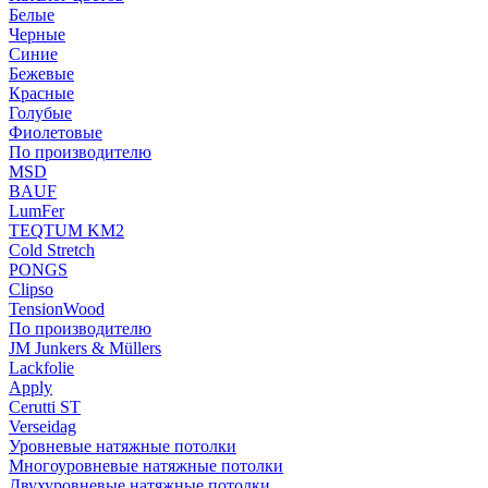
Белые
Черные
Синие
Бежевые
Красные
Голубые
Фиолетовые
По производителю
MSD
BAUF
LumFer
TEQTUM KM2
Cold Stretch
PONGS
Clipso
TensionWood
По производителю
JM Junkers & Müllers
Lackfolie
Apply
Cerutti ST
Verseidag
Уровневые натяжные потолки
Многоуровневые натяжные потолки
Двухуровневые натяжные потолки