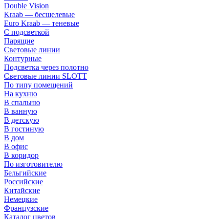
Double Vision
Kraab — бесщелевые
Euro Kraab — теневые
С подсветкой
Парящие
Световые линии
Контурные
Подсветка через полотно
Световые линии SLOTT
По типу помещений
На кухню
В спальню
В ванную
В детскую
В гостиную
В дом
В офис
В коридор
По изготовителю
Бельгийские
Российские
Китайские
Немецкие
Французские
Каталог цветов