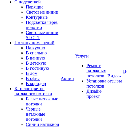
С подсветкой
Парящие
Световые линии
Контурные
Подсветка через
полотно
Световые линии
SLOTT
По типу помещений
На кухню
В спальню
Услуги
В ванную
В детскую
Ремонт
В гостиную
натяжных
Ц
В дом
потолков
Видео-
В офис
Акции
Установка
отзывы
В коридор
потолков
Каталог цветов
Дизайн-
натяжного потолка
проект
Белые натяжные
потолки
Черные
натяжные
потолки
Синий натяжной