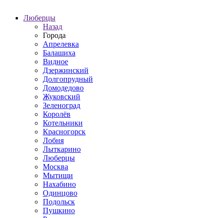
Люберцы
Назад
Города
Апрелевка
Балашиха
Видное
Дзержинский
Долгопрудный
Домодедово
Жуковский
Зеленоград
Королёв
Котельники
Красногорск
Лобня
Лыткарино
Люберцы
Москва
Мытищи
Нахабино
Одинцово
Подольск
Пушкино