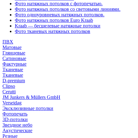
Фото натяжных потолков с фотопечатью.
Фото натяжных потолков со световыми линиями.
Фото одноуровневых натяжных потолков.
Фото натяжных потолков Euro Kraab
Kraab — бесщелевые натяжные потолки
Фото тканевых натяжных потолков
ПВХ
Матовые
Глянцевые
Сатиновые
Фактурные
Тканевые
Тканевые
D-premium
Clipso
Cerutti
JM Junkers & Müllers GmbH
Verseidag
Эксклюзивные потолки
Фотопечать
3D-потолки
Звездное небо
Акустические
Резные