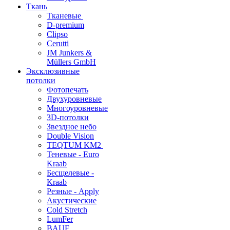
Ткань
Тканевые
D-premium
Clipso
Cerutti
JM Junkers &
Müllers GmbH
Эксклюзивные
потолки
Фотопечать
Двухуровневые
Многоуровневые
3D-потолки
Звездное небо
Double Vision
TEQTUM KM2
Теневые - Euro
Kraab
Бесщелевые -
Kraab
Резные - Apply
Акустические
Cold Stretch
LumFer
BAUF