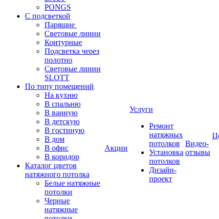
PONGS
С подсветкой
Парящие
Световые линии
Контурные
Подсветка через
полотно
Световые линии
SLOTT
По типу помещений
На кухню
В спальню
Услуги
В ванную
В детскую
Ремонт
В гостиную
натяжных
Ц
В дом
потолков
Видео-
В офис
Акции
Установка
отзывы
В коридор
потолков
Каталог цветов
Дизайн-
натяжного потолка
проект
Белые натяжные
потолки
Черные
натяжные
потолки