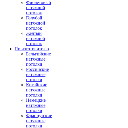
Фиолетовый
натяжной
потолок
Голубой
натяжной
потолок
Желтый
натяжной
потолок
По изготовителю
Бельгийские
натяжные
потолки
Российские
натяжные
потолки
Китайские
натяжные
потолки
Немецкие
натяжные
потолки
Французские
натяжные
потолки