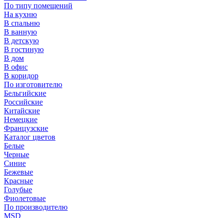
По типу помещений
На кухню
В спальню
В ванную
В детскую
В гостиную
В дом
В офис
В коридор
По изготовителю
Бельгийские
Российские
Китайские
Немецкие
Французские
Каталог цветов
Белые
Черные
Синие
Бежевые
Красные
Голубые
Фиолетовые
По производителю
MSD