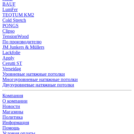
BAUF
LumFer
TEQTUM KM2
Cold Stretch
PONGS
Clipso
TensionWood
По производителю
JM Junkers & Müllers
Lackfolie
Apply
Cerutti ST
Verseidag
Уровневые натяжные потолки
Многоуровневые натяжные потолки
Двухуровневые натяжные потолки
Компания
О компании
Новости
Магазины
Политика
Информация
Помощь
Условия оплаты