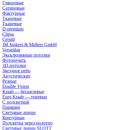
Глянцевые
Сатиновые
Фактурные
Тканевые
Тканевые
D-premium
Clipso
Cerutti
JM Junkers & Müllers GmbH
Verseidag
Эксклюзивные потолки
Фотопечать
3D-потолки
Звездное небо
Акустические
Резные
Double Vision
Kraab — бесщелевые
Euro Kraab — теневые
С подсветкой
Парящие
Световые линии
Контурные
Подсветка через полотно
Световые линии SLOTT