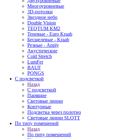
Двухуровневые
Многоуровневые
3D-потолки
Звездное небо
Double Vision
TEQTUM KM2
Теневые - Euro Kraab
Бесщелевые - Kraab
Резные - Apply
Акустические
Cold Stretch
LumFer
BAUF
PONGS
С подсветкой
Назад
С подсветкой
Парящие
Световые линии
Контурные
Подсветка через полотно
Световые линии SLOTT
По типу помещений
Назад
По типу помещений