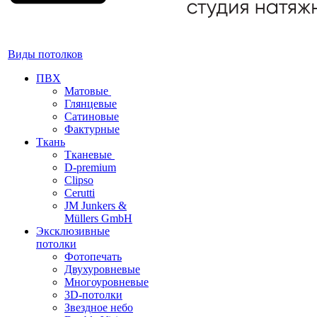
Виды потолков
ПВХ
Матовые
Глянцевые
Сатиновые
Фактурные
Ткань
Тканевые
D-premium
Clipso
Cerutti
JM Junkers &
Müllers GmbH
Эксклюзивные
потолки
Фотопечать
Двухуровневые
Многоуровневые
3D-потолки
Звездное небо