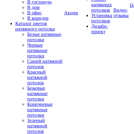
В гостиную
натяжных
Ц
В дом
потолков
Видео-
В офис
Акции
Установка
отзывы
В коридор
потолков
Каталог цветов
Дизайн-
натяжного потолка
проект
Белые натяжные
потолки
Черные
натяжные
потолки
Синий натяжной
потолок
Красный
натяжной
потолок
Бежевые
натяжные
потолки
Коричневые
натяжные
потолки
Зеленый
натяжной
потолок