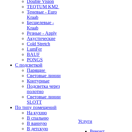
Double Vision
TEQTUM KM2
Теневые - Euro
Kraab
Бесщелевые -
Kraab
Резные - Apply
Акустические
Cold Stretch
LumFer
BAUF
PONGS
С подсветкой
Парящие
Световые линии
Контурные
Подсветка через
полотно
Световые линии
SLOTT
По типу помещений
На кухню
В спальню
Услуги
В ванную
В детскую
Ремонт